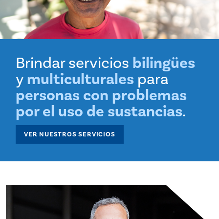
Brindar servicios
bilingües
y
multiculturales
para
personas con problemas
por el uso de sustancias
.
VER NUESTROS SERVICIOS