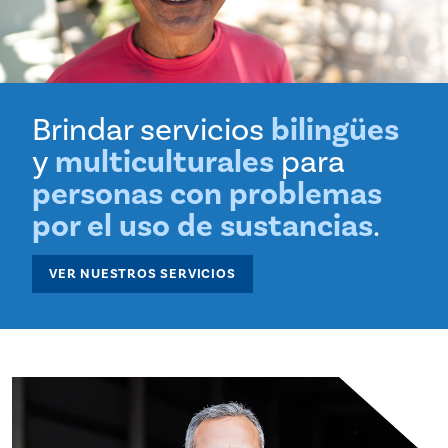
Brindar servicios
bilingües
y
multiculturales
para
personas con problemas
por el uso de sustancias
.
VER NUESTROS SERVICIOS