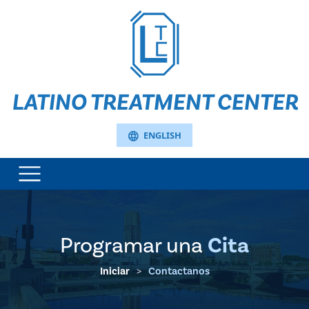
LATINO TREATMENT CENTER
language
ENGLISH
Programar una
Cita
Iniciar
>
Contactanos